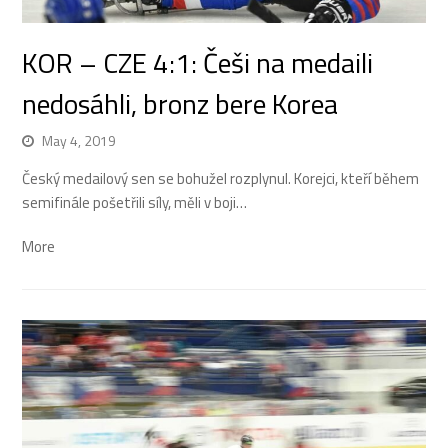
KOR – CZE 4:1: Češi na medaili
nedosáhli, bronz bere Korea
May 4, 2019
Český medailový sen se bohužel rozplynul. Korejci, kteří během
semifinále pošetřili síly, měli v boji…
More