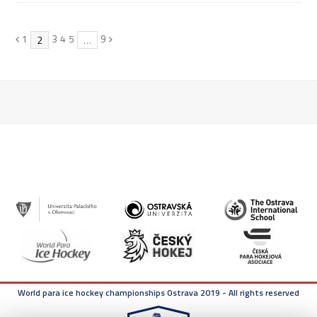
Previous
Page
1
Page
3
Page
4
Page
5
Page
9
Next
Page
2
…
World para ice hockey championships Ostrava 2019 - All rights reserved