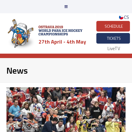
CS
SCHEDULE
TICKETS
27th April - 4th May
LiveTV
News