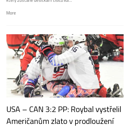
který zůstane desítkám tisíců lidí…
More
USA – CAN 3:2 PP: Roybal vystřelil
Američanům zlato v prodloužení