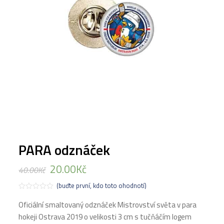
PARA odznáček
20.00
Kč
40.00
Kč
(buďte první, kdo toto ohodnotí)
Hodnocení
0
Oficiální smaltovaný odznáček Mistrovství světa v para
z
hokeji Ostrava 2019 o velikosti 3 cm s tučňáčím logem
5