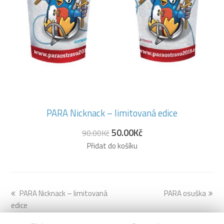
PARA Nicknack – limitovaná edice
50.00
Kč
90.00
Kč
Přidat do košíku
previous
PARA Nicknack – limitovaná
PARA osuška
next
edice
post:
post: