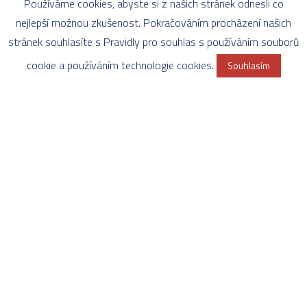
Používáme cookies, abyste si z našich stránek odnesli co
nejlepší možnou zkušenost. Pokračováním procházení našich
stránek souhlasíte s Pravidly pro souhlas s používáním souborů
cookie a používáním technologie cookies.
Souhlasím
Mistroství světa para hokej Ostrava 2019 - Všechna práva vyhrazena