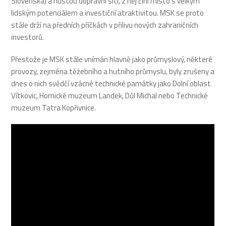
Slovenska) a hustou dopravní sítí, z něj činí místo s velkým
lidským potenciálem a investiční atraktivitou. MSK se proto
stále drží na předních příčkách v přilivu nových zahraničních
investorů.
Přestože je MSK stále vnímán hlavně jako průmyslový, některé
provozy, zejména těžebního a hutního průmyslu, byly zrušeny a
dnes o nich svědčí vzácné technické památky jako Dolní oblast
Vítkovic, Hornické muzeum Landek, Důl Michal nebo Technické
muzeum Tatra Kopřivnice.