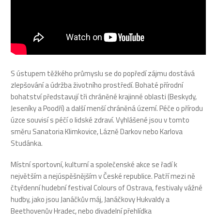
S ústupem těžkého průmyslu se do popředí zájmu dostává
zlepšování a údržba životního prostředí. Bohaté přírodní
bohatství představují tři chráněné krajinné oblasti (Beskydy,
Jeseníky a Poodří) a další menší chráněná území. Péče o přírodu
úzce souvisí s péčí o lidské zdraví. Vyhlášené jsou v tomto
směru Sanatoria Klimkovice, Lázně Darkov nebo Karlova
Studánka.
Místní sportovní, kulturní a společenské akce se řadí k
největším a nejúspěšnějším v České republice. Patří mezi ně
čtyřdenní hudební festival Colours of Ostrava, festivaly vážné
hudby, jako jsou Janáčkův máj, Janáčkovy Hukvaldy a
Beethovenův Hradec, nebo divadelní přehlídka