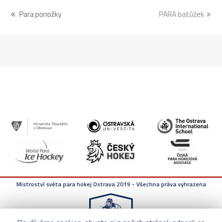
previous
Para ponožky
PARA batůžek
next
post:
post:
Mistroství světa para hokej Ostrava 2019 - Všechna práva vyhrazena