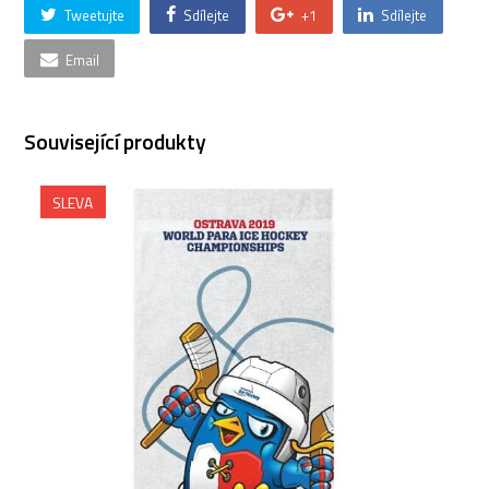
Tweetujte
Sdílejte
+1
Sdílejte
Email
Související produkty
SLEVA