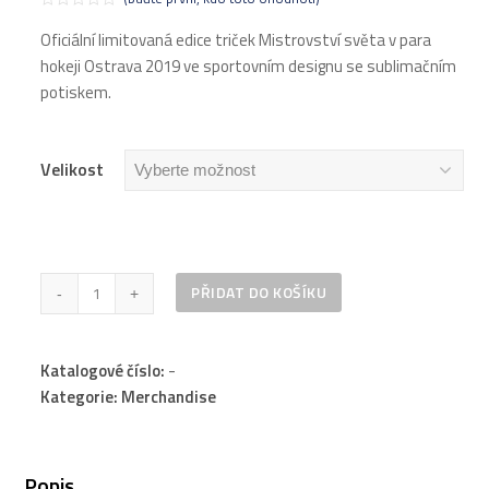
Hodnocení
0
Oficiální limitovaná edice triček Mistrovství světa v para
z
hokeji Ostrava 2019 ve sportovním designu se sublimačním
5
potiskem.
Velikost
Oficiální
PŘIDAT DO KOŠÍKU
triko
Mistrovství
Katalogové číslo:
-
světa
Kategorie: Merchandise
v
para
hokeji
Popis
Ostrava