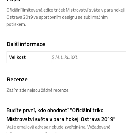
2019
Oficiální limitovaná edice triček Mistrovství světa v para hokeji
množství
Ostrava 2019 ve sportovním designu se sublimačním
potiskem.
Další informace
Velikost
S, M, L, XL, XXL
Recenze
Zatím zde nejsou žádné recenze.
Buďte první, kdo ohodnotí “Oficiální triko
Mistrovství světa v para hokeji Ostrava 2019”
Vaše emailová adresa nebude zveřejněna.
Vyžadované